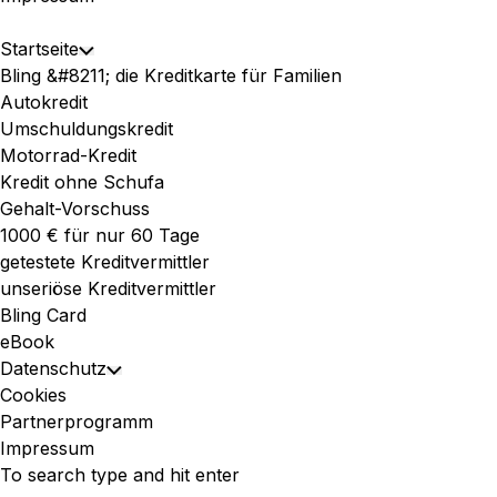
Expand
Startseite
Toggle
Menu
Bling &#8211; die Kreditkarte für Familien
Child
Autokredit
Menu
Umschuldungskredit
Motorrad-Kredit
Kredit ohne Schufa
Gehalt-Vorschuss
1000 € für nur 60 Tage
getestete Kreditvermittler
unseriöse Kreditvermittler
Bling Card
eBook
Datenschutz
Toggle
Cookies
Child
Partnerprogramm
Menu
Impressum