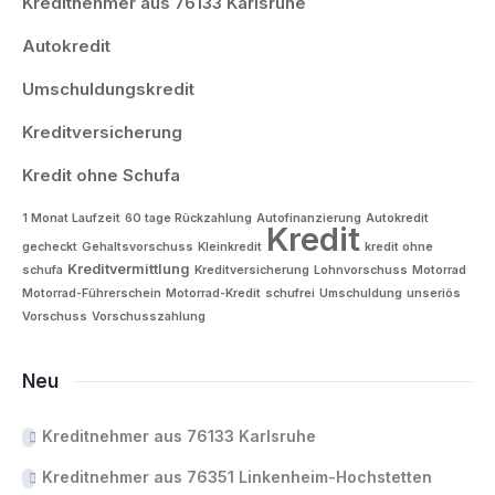
Kreditnehmer aus 76133 Karlsruhe
Autokredit
Umschuldungskredit
Kreditversicherung
Kredit ohne Schufa
1 Monat Laufzeit
60 tage Rückzahlung
Autofinanzierung
Autokredit
Kredit
gecheckt
Gehaltsvorschuss
Kleinkredit
kredit ohne
Kreditvermittlung
schufa
Kreditversicherung
Lohnvorschuss
Motorrad
Motorrad-Führerschein
Motorrad-Kredit
schufrei
Umschuldung
unseriös
Vorschuss
Vorschusszahlung
Neu
Kreditnehmer aus 76133 Karlsruhe
Kreditnehmer aus 76351 Linkenheim-Hochstetten