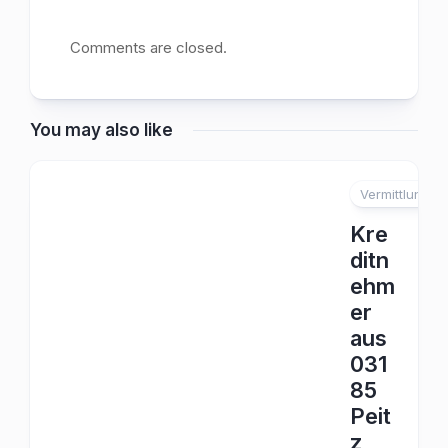
Comments are closed.
You may also like
Vermittlung
Kre
ditn
ehm
er
aus
031
85
Peit
z