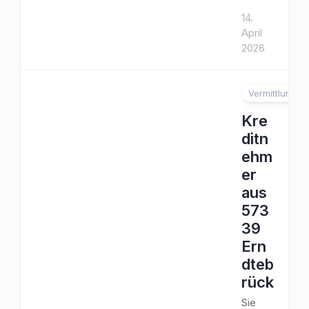
14.
April
2026
Vermittlung
Kre
ditn
ehm
er
aus
573
39
Ern
dteb
rück
Sie