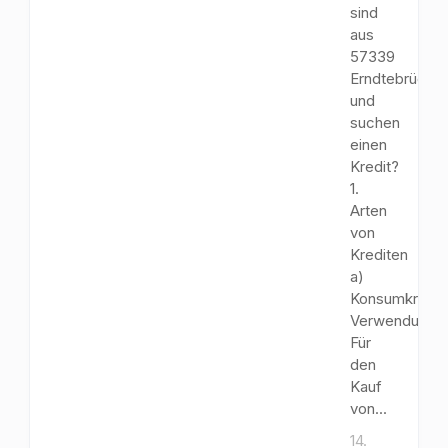
sind
aus
57339
Erndtebrück
und
suchen
einen
Kredit?
1.
Arten
von
Krediten
a)
Konsumkredit
Verwendungs
Für
den
Kauf
von...
14.