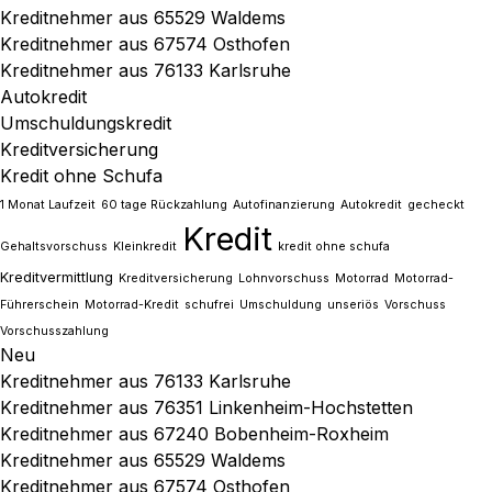
Kreditnehmer aus 65529 Waldems
Kreditnehmer aus 67574 Osthofen
Kreditnehmer aus 76133 Karlsruhe
Autokredit
Umschuldungskredit
Kreditversicherung
Kredit ohne Schufa
1 Monat Laufzeit
60 tage Rückzahlung
Autofinanzierung
Autokredit
gecheckt
Kredit
Gehaltsvorschuss
Kleinkredit
kredit ohne schufa
Kreditvermittlung
Kreditversicherung
Lohnvorschuss
Motorrad
Motorrad-
Führerschein
Motorrad-Kredit
schufrei
Umschuldung
unseriös
Vorschuss
Vorschusszahlung
Neu
Kreditnehmer aus 76133 Karlsruhe
Kreditnehmer aus 76351 Linkenheim-Hochstetten
Kreditnehmer aus 67240 Bobenheim-Roxheim
Kreditnehmer aus 65529 Waldems
Kreditnehmer aus 67574 Osthofen