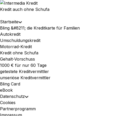
Skip
to
Kredit auch ohne Schufa
content
Expand
Startseite
Toggle
Menu
Bling &#8211; die Kreditkarte für Familien
Child
Autokredit
Menu
Umschuldungskredit
Motorrad-Kredit
Kredit ohne Schufa
Gehalt-Vorschuss
1000 € für nur 60 Tage
getestete Kreditvermittler
unseriöse Kreditvermittler
Bling Card
eBook
Datenschutz
Toggle
Cookies
Child
Partnerprogramm
Menu
Impressum