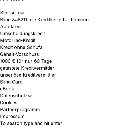
Expand
Startseite
Toggle
Menu
Bling &#8211; die Kreditkarte für Familien
Child
Autokredit
Menu
Umschuldungskredit
Motorrad-Kredit
Kredit ohne Schufa
Gehalt-Vorschuss
1000 € für nur 60 Tage
getestete Kreditvermittler
unseriöse Kreditvermittler
Bling Card
eBook
Datenschutz
Toggle
Cookies
Child
Partnerprogramm
Menu
Impressum