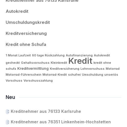
Kreditnehmer aus 76133 Karlsruhe
Autokredit
Umschuldungskredit
Kreditversicherung
Kredit ohne Schufa
1 Monat Laufzeit
60 tage Rückzahlung
Autofinanzierung
Autokredit
Kredit
gecheckt
Gehaltsvorschuss
Kleinkredit
kredit ohne
Kreditvermittlung
schufa
Kreditversicherung
Lohnvorschuss
Motorrad
Motorrad-Führerschein
Motorrad-Kredit
schufrei
Umschuldung
unseriös
Vorschuss
Vorschusszahlung
Neu
Kreditnehmer aus 76133 Karlsruhe
Kreditnehmer aus 76351 Linkenheim-Hochstetten