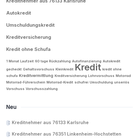
Kreditnehmer aus 76133 Karlsruhe
Autokredit
Umschuldungskredit
Kreditversicherung
Kredit ohne Schufa
1 Monat Laufzeit
60 tage Rückzahlung
Autofinanzierung
Autokredit
Kredit
gecheckt
Gehaltsvorschuss
Kleinkredit
kredit ohne
Kreditvermittlung
schufa
Kreditversicherung
Lohnvorschuss
Motorrad
Motorrad-Führerschein
Motorrad-Kredit
schufrei
Umschuldung
unseriös
Vorschuss
Vorschusszahlung
Neu
Kreditnehmer aus 76133 Karlsruhe
Kreditnehmer aus 76351 Linkenheim-Hochstetten