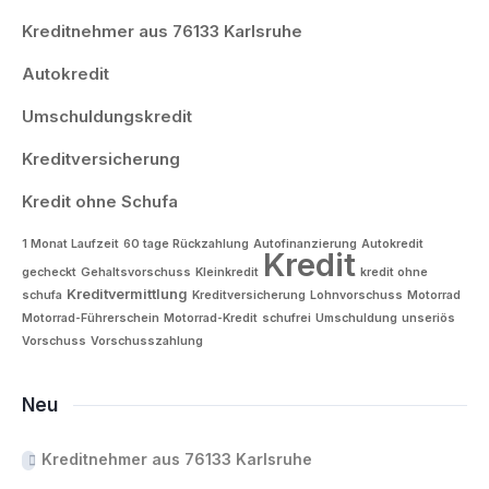
Kreditnehmer aus 76133 Karlsruhe
Autokredit
Umschuldungskredit
Kreditversicherung
Kredit ohne Schufa
1 Monat Laufzeit
60 tage Rückzahlung
Autofinanzierung
Autokredit
Kredit
gecheckt
Gehaltsvorschuss
Kleinkredit
kredit ohne
Kreditvermittlung
schufa
Kreditversicherung
Lohnvorschuss
Motorrad
Motorrad-Führerschein
Motorrad-Kredit
schufrei
Umschuldung
unseriös
Vorschuss
Vorschusszahlung
Neu
Kreditnehmer aus 76133 Karlsruhe