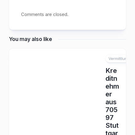
Comments are closed.
You may also like
Vermittlung
Kre
ditn
ehm
er
aus
705
97
Stut
tgar