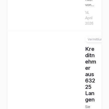
von...
14.
April
2026
Vermittlung
Kre
ditn
ehm
er
aus
632
25
Lan
gen
Sie