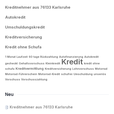
Kreditnehmer aus 76133 Karlsruhe
Autokredit
Umschuldungskredit
Kreditversicherung
Kredit ohne Schufa
1 Monat Laufzeit
60 tage Rückzahlung
Autofinanzierung
Autokredit
Kredit
gecheckt
Gehaltsvorschuss
Kleinkredit
kredit ohne
Kreditvermittlung
schufa
Kreditversicherung
Lohnvorschuss
Motorrad
Motorrad-Führerschein
Motorrad-Kredit
schufrei
Umschuldung
unseriös
Vorschuss
Vorschusszahlung
Neu
Kreditnehmer aus 76133 Karlsruhe