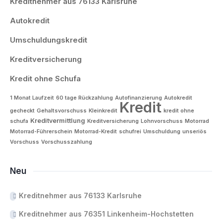
Kreditnehmer aus 76133 Karlsruhe
Autokredit
Umschuldungskredit
Kreditversicherung
Kredit ohne Schufa
1 Monat Laufzeit
60 tage Rückzahlung
Autofinanzierung
Autokredit
Kredit
gecheckt
Gehaltsvorschuss
Kleinkredit
kredit ohne
Kreditvermittlung
schufa
Kreditversicherung
Lohnvorschuss
Motorrad
Motorrad-Führerschein
Motorrad-Kredit
schufrei
Umschuldung
unseriös
Vorschuss
Vorschusszahlung
Neu
Kreditnehmer aus 76133 Karlsruhe
Kreditnehmer aus 76351 Linkenheim-Hochstetten