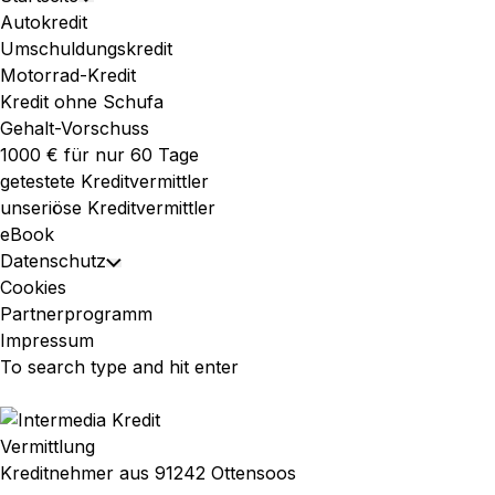
Toggle
Menu
Autokredit
Child
Umschuldungskredit
Menu
Motorrad-Kredit
Kredit ohne Schufa
Gehalt-Vorschuss
1000 € für nur 60 Tage
getestete Kreditvermittler
unseriöse Kreditvermittler
eBook
Datenschutz
Toggle
Cookies
Child
Partnerprogramm
Menu
Impressum
Vermittlung
Kreditnehmer aus 91242 Ottensoos