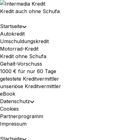
Skip
to
Kredit auch ohne Schufa
content
Expand
Startseite
Toggle
Menu
Autokredit
Child
Umschuldungskredit
Menu
Motorrad-Kredit
Kredit ohne Schufa
Gehalt-Vorschuss
1000 € für nur 60 Tage
getestete Kreditvermittler
unseriöse Kreditvermittler
eBook
Datenschutz
Toggle
Cookies
Child
Partnerprogramm
Menu
Impressum
Expand
Startseite