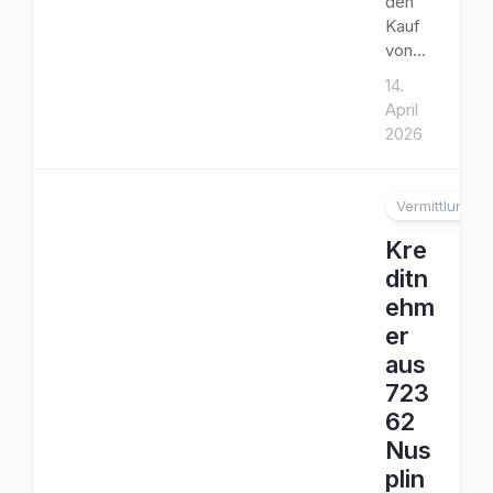
den
Kauf
von...
14.
April
2026
Vermittlung
Kre
ditn
ehm
er
aus
723
62
Nus
plin