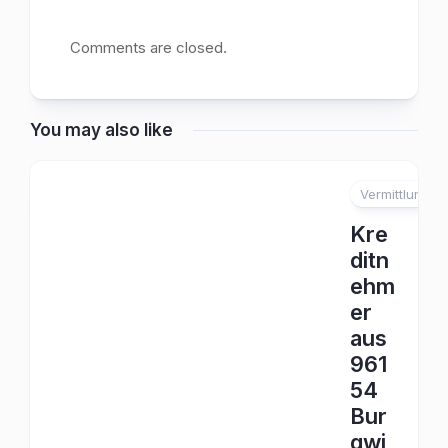
Comments are closed.
You may also like
Vermittlung
Kre
ditn
ehm
er
aus
961
54
Bur
gwi