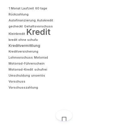
1 Monat Laufzeit
60 tage
Rückzahlung
Autofinanzierung
Autokredit
gecheckt
Gehaltsvorschuss
Kredit
Kleinkredit
kredit ohne schufa
Kreditvermittlung
Kreditversicherung
Lohnvorschuss
Motorrad
Motorrad-Führerschein
Motorrad-Kredit
schufrei
Umschuldung
unseriös
Vorschuss
Vorschusszahlung