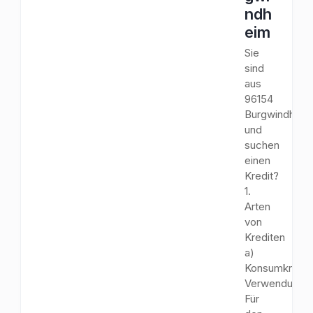
ndh
eim
Sie
sind
aus
96154
Burgwindheim
und
suchen
einen
Kredit?
1.
Arten
von
Krediten
a)
Konsumkredit
Verwendungs
Für