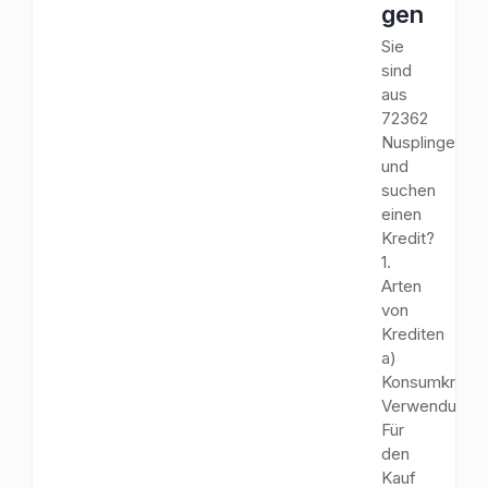
gen
Sie
sind
aus
72362
Nusplingen
und
suchen
einen
Kredit?
1.
Arten
von
Krediten
a)
Konsumkredit
Verwendungs
Für
den
Kauf