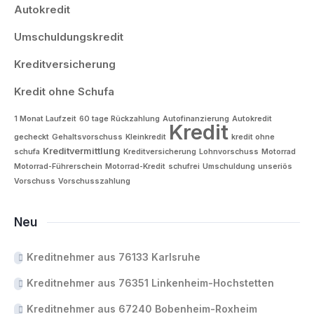
Autokredit
Umschuldungskredit
Kreditversicherung
Kredit ohne Schufa
1 Monat Laufzeit
60 tage Rückzahlung
Autofinanzierung
Autokredit
Kredit
gecheckt
Gehaltsvorschuss
Kleinkredit
kredit ohne
Kreditvermittlung
schufa
Kreditversicherung
Lohnvorschuss
Motorrad
Motorrad-Führerschein
Motorrad-Kredit
schufrei
Umschuldung
unseriös
Vorschuss
Vorschusszahlung
Neu
Kreditnehmer aus 76133 Karlsruhe
Kreditnehmer aus 76351 Linkenheim-Hochstetten
Kreditnehmer aus 67240 Bobenheim-Roxheim