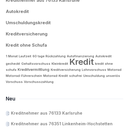
Kreditnehmer aus 76133 Karlsruhe
Autokredit
Umschuldungskredit
Kreditversicherung
Kredit ohne Schufa
1 Monat Laufzeit
60 tage Rückzahlung
Autofinanzierung
Autokredit
Kredit
gecheckt
Gehaltsvorschuss
Kleinkredit
kredit ohne
Kreditvermittlung
schufa
Kreditversicherung
Lohnvorschuss
Motorrad
Motorrad-Führerschein
Motorrad-Kredit
schufrei
Umschuldung
unseriös
Vorschuss
Vorschusszahlung
Neu
Kreditnehmer aus 76133 Karlsruhe
Kreditnehmer aus 76351 Linkenheim-Hochstetten