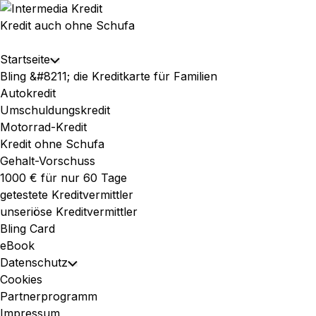
Skip
to
Kredit auch ohne Schufa
content
Expand
Startseite
Toggle
Menu
Bling &#8211; die Kreditkarte für Familien
Child
Autokredit
Menu
Umschuldungskredit
Motorrad-Kredit
Kredit ohne Schufa
Gehalt-Vorschuss
1000 € für nur 60 Tage
getestete Kreditvermittler
unseriöse Kreditvermittler
Bling Card
eBook
Datenschutz
Toggle
Cookies
Child
Partnerprogramm
Menu
Impressum