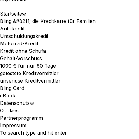
Expand
Startseite
Toggle
Menu
Bling &#8211; die Kreditkarte für Familien
Child
Autokredit
Menu
Umschuldungskredit
Motorrad-Kredit
Kredit ohne Schufa
Gehalt-Vorschuss
1000 € für nur 60 Tage
getestete Kreditvermittler
unseriöse Kreditvermittler
Bling Card
eBook
Datenschutz
Toggle
Cookies
Child
Partnerprogramm
Menu
Impressum