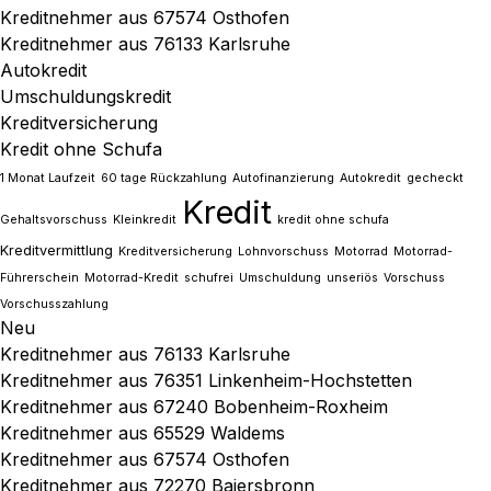
Kreditnehmer aus 67574 Osthofen
Kreditnehmer aus 76133 Karlsruhe
Autokredit
Umschuldungskredit
Kreditversicherung
Kredit ohne Schufa
1 Monat Laufzeit
60 tage Rückzahlung
Autofinanzierung
Autokredit
gecheckt
Kredit
Gehaltsvorschuss
Kleinkredit
kredit ohne schufa
Kreditvermittlung
Kreditversicherung
Lohnvorschuss
Motorrad
Motorrad-
Führerschein
Motorrad-Kredit
schufrei
Umschuldung
unseriös
Vorschuss
Vorschusszahlung
Neu
Kreditnehmer aus 76133 Karlsruhe
Kreditnehmer aus 76351 Linkenheim-Hochstetten
Kreditnehmer aus 67240 Bobenheim-Roxheim
Kreditnehmer aus 65529 Waldems
Kreditnehmer aus 67574 Osthofen
Kreditnehmer aus 72270 Baiersbronn