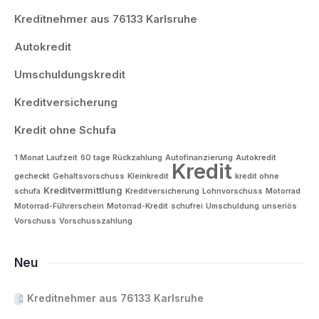
Kreditnehmer aus 76133 Karlsruhe
Autokredit
Umschuldungskredit
Kreditversicherung
Kredit ohne Schufa
1 Monat Laufzeit
60 tage Rückzahlung
Autofinanzierung
Autokredit
Kredit
gecheckt
Gehaltsvorschuss
Kleinkredit
kredit ohne
Kreditvermittlung
schufa
Kreditversicherung
Lohnvorschuss
Motorrad
Motorrad-Führerschein
Motorrad-Kredit
schufrei
Umschuldung
unseriös
Vorschuss
Vorschusszahlung
Neu
Kreditnehmer aus 76133 Karlsruhe