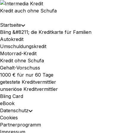
Skip
to
Kredit auch ohne Schufa
content
Expand
Startseite
Toggle
Menu
Bling &#8211; die Kreditkarte für Familien
Child
Autokredit
Menu
Umschuldungskredit
Motorrad-Kredit
Kredit ohne Schufa
Gehalt-Vorschuss
1000 € für nur 60 Tage
getestete Kreditvermittler
unseriöse Kreditvermittler
Bling Card
eBook
Datenschutz
Toggle
Cookies
Child
Partnerprogramm
Menu
Impressum