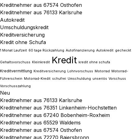
Kreditnehmer aus 67574 Osthofen
Kreditnehmer aus 76133 Karlsruhe
Autokredit
Umschuldungskredit
Kreditversicherung
Kredit ohne Schufa
1 Monat Laufzeit
60 tage Rückzahlung
Autofinanzierung
Autokredit
gecheckt
Kredit
Gehaltsvorschuss
Kleinkredit
kredit ohne schufa
Kreditvermittlung
Kreditversicherung
Lohnvorschuss
Motorrad
Motorrad-
Führerschein
Motorrad-Kredit
schufrei
Umschuldung
unseriös
Vorschuss
Vorschusszahlung
Neu
Kreditnehmer aus 76133 Karlsruhe
Kreditnehmer aus 76351 Linkenheim-Hochstetten
Kreditnehmer aus 67240 Bobenheim-Roxheim
Kreditnehmer aus 65529 Waldems
Kreditnehmer aus 67574 Osthofen
Kreditnehmer aus 72270 Baiersbronn