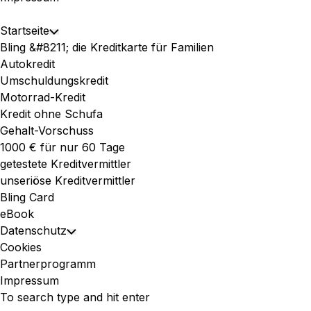
Expand
Startseite
Toggle
Menu
Bling &#8211; die Kreditkarte für Familien
Child
Autokredit
Menu
Umschuldungskredit
Motorrad-Kredit
Kredit ohne Schufa
Gehalt-Vorschuss
1000 € für nur 60 Tage
getestete Kreditvermittler
unseriöse Kreditvermittler
Bling Card
eBook
Datenschutz
Toggle
Cookies
Child
Partnerprogramm
Menu
Impressum