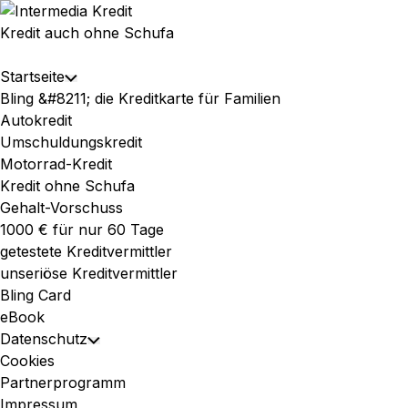
Skip
to
Kredit auch ohne Schufa
content
Expand
Startseite
Toggle
Menu
Bling &#8211; die Kreditkarte für Familien
Child
Autokredit
Menu
Umschuldungskredit
Motorrad-Kredit
Kredit ohne Schufa
Gehalt-Vorschuss
1000 € für nur 60 Tage
getestete Kreditvermittler
unseriöse Kreditvermittler
Bling Card
eBook
Datenschutz
Toggle
Cookies
Child
Partnerprogramm
Menu
Impressum