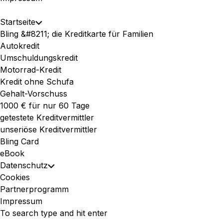
Expand
Startseite
Toggle
Menu
Bling &#8211; die Kreditkarte für Familien
Child
Autokredit
Menu
Umschuldungskredit
Motorrad-Kredit
Kredit ohne Schufa
Gehalt-Vorschuss
1000 € für nur 60 Tage
getestete Kreditvermittler
unseriöse Kreditvermittler
Bling Card
eBook
Datenschutz
Toggle
Cookies
Child
Partnerprogramm
Menu
Impressum