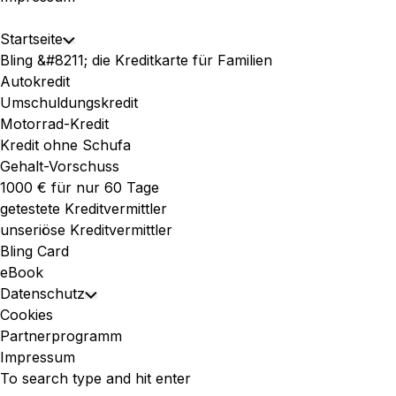
Expand
Startseite
Toggle
Menu
Bling &#8211; die Kreditkarte für Familien
Child
Autokredit
Menu
Umschuldungskredit
Motorrad-Kredit
Kredit ohne Schufa
Gehalt-Vorschuss
1000 € für nur 60 Tage
getestete Kreditvermittler
unseriöse Kreditvermittler
Bling Card
eBook
Datenschutz
Toggle
Cookies
Child
Partnerprogramm
Menu
Impressum