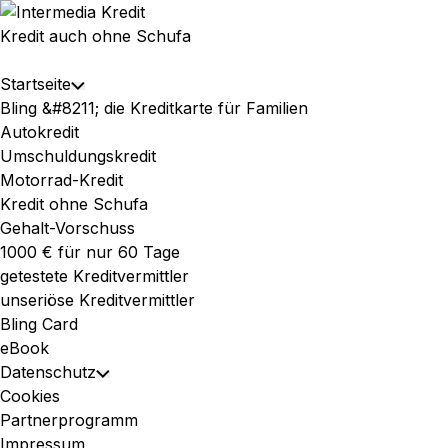
Skip
to
Kredit auch ohne Schufa
content
Expand
Startseite
Toggle
Menu
Bling &#8211; die Kreditkarte für Familien
Child
Autokredit
Menu
Umschuldungskredit
Motorrad-Kredit
Kredit ohne Schufa
Gehalt-Vorschuss
1000 € für nur 60 Tage
getestete Kreditvermittler
unseriöse Kreditvermittler
Bling Card
eBook
Datenschutz
Toggle
Cookies
Child
Partnerprogramm
Menu
Impressum