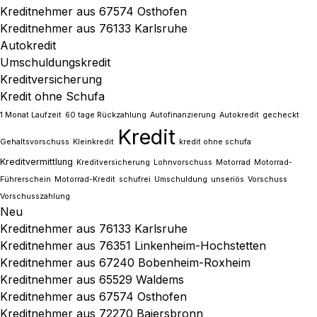
Kreditnehmer aus 67574 Osthofen
Kreditnehmer aus 76133 Karlsruhe
Autokredit
Umschuldungskredit
Kreditversicherung
Kredit ohne Schufa
1 Monat Laufzeit
60 tage Rückzahlung
Autofinanzierung
Autokredit
gecheckt
Kredit
Gehaltsvorschuss
Kleinkredit
kredit ohne schufa
Kreditvermittlung
Kreditversicherung
Lohnvorschuss
Motorrad
Motorrad-
Führerschein
Motorrad-Kredit
schufrei
Umschuldung
unseriös
Vorschuss
Vorschusszahlung
Neu
Kreditnehmer aus 76133 Karlsruhe
Kreditnehmer aus 76351 Linkenheim-Hochstetten
Kreditnehmer aus 67240 Bobenheim-Roxheim
Kreditnehmer aus 65529 Waldems
Kreditnehmer aus 67574 Osthofen
Kreditnehmer aus 72270 Baiersbronn