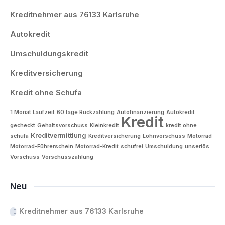
Kreditnehmer aus 76133 Karlsruhe
Autokredit
Umschuldungskredit
Kreditversicherung
Kredit ohne Schufa
1 Monat Laufzeit
60 tage Rückzahlung
Autofinanzierung
Autokredit
Kredit
gecheckt
Gehaltsvorschuss
Kleinkredit
kredit ohne
Kreditvermittlung
schufa
Kreditversicherung
Lohnvorschuss
Motorrad
Motorrad-Führerschein
Motorrad-Kredit
schufrei
Umschuldung
unseriös
Vorschuss
Vorschusszahlung
Neu
Kreditnehmer aus 76133 Karlsruhe