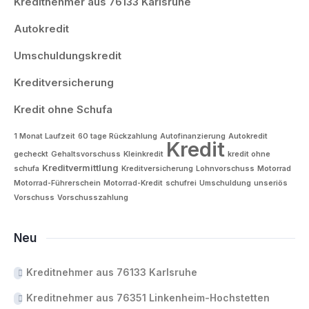
Kreditnehmer aus 76133 Karlsruhe
Autokredit
Umschuldungskredit
Kreditversicherung
Kredit ohne Schufa
1 Monat Laufzeit
60 tage Rückzahlung
Autofinanzierung
Autokredit
Kredit
gecheckt
Gehaltsvorschuss
Kleinkredit
kredit ohne
Kreditvermittlung
schufa
Kreditversicherung
Lohnvorschuss
Motorrad
Motorrad-Führerschein
Motorrad-Kredit
schufrei
Umschuldung
unseriös
Vorschuss
Vorschusszahlung
Neu
Kreditnehmer aus 76133 Karlsruhe
Kreditnehmer aus 76351 Linkenheim-Hochstetten