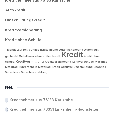
Kreditnehmer aus 76133 Karlsruhe
Autokredit
Umschuldungskredit
Kreditversicherung
Kredit ohne Schufa
1 Monat Laufzeit
60 tage Rückzahlung
Autofinanzierung
Autokredit
Kredit
gecheckt
Gehaltsvorschuss
Kleinkredit
kredit ohne
Kreditvermittlung
schufa
Kreditversicherung
Lohnvorschuss
Motorrad
Motorrad-Führerschein
Motorrad-Kredit
schufrei
Umschuldung
unseriös
Vorschuss
Vorschusszahlung
Neu
Kreditnehmer aus 76133 Karlsruhe
Kreditnehmer aus 76351 Linkenheim-Hochstetten