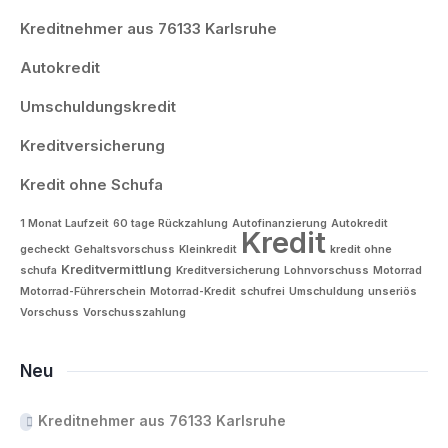
Kreditnehmer aus 76133 Karlsruhe
Autokredit
Umschuldungskredit
Kreditversicherung
Kredit ohne Schufa
1 Monat Laufzeit
60 tage Rückzahlung
Autofinanzierung
Autokredit
Kredit
gecheckt
Gehaltsvorschuss
Kleinkredit
kredit ohne
Kreditvermittlung
schufa
Kreditversicherung
Lohnvorschuss
Motorrad
Motorrad-Führerschein
Motorrad-Kredit
schufrei
Umschuldung
unseriös
Vorschuss
Vorschusszahlung
Neu
Kreditnehmer aus 76133 Karlsruhe