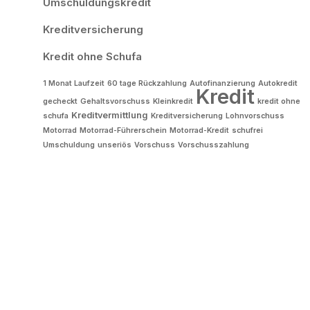
Umschuldungskredit
Kreditversicherung
Kredit ohne Schufa
1 Monat Laufzeit
60 tage Rückzahlung
Autofinanzierung
Autokredit
Kredit
gecheckt
Gehaltsvorschuss
Kleinkredit
kredit ohne
Kreditvermittlung
schufa
Kreditversicherung
Lohnvorschuss
Motorrad
Motorrad-Führerschein
Motorrad-Kredit
schufrei
Umschuldung
unseriös
Vorschuss
Vorschusszahlung