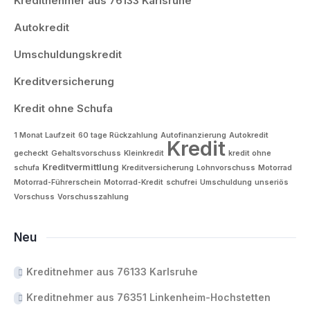
Kreditnehmer aus 76133 Karlsruhe
Autokredit
Umschuldungskredit
Kreditversicherung
Kredit ohne Schufa
1 Monat Laufzeit
60 tage Rückzahlung
Autofinanzierung
Autokredit
Kredit
gecheckt
Gehaltsvorschuss
Kleinkredit
kredit ohne
Kreditvermittlung
schufa
Kreditversicherung
Lohnvorschuss
Motorrad
Motorrad-Führerschein
Motorrad-Kredit
schufrei
Umschuldung
unseriös
Vorschuss
Vorschusszahlung
Neu
Kreditnehmer aus 76133 Karlsruhe
Kreditnehmer aus 76351 Linkenheim-Hochstetten