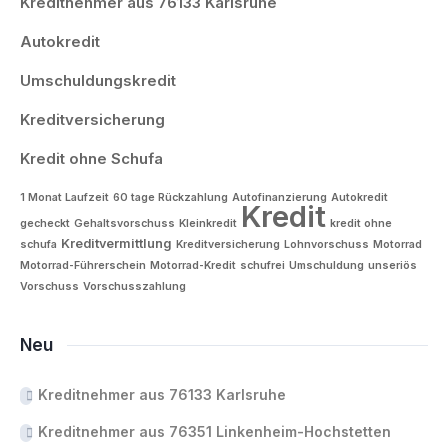
Kreditnehmer aus 76133 Karlsruhe
Autokredit
Umschuldungskredit
Kreditversicherung
Kredit ohne Schufa
1 Monat Laufzeit
60 tage Rückzahlung
Autofinanzierung
Autokredit
Kredit
gecheckt
Gehaltsvorschuss
Kleinkredit
kredit ohne
Kreditvermittlung
schufa
Kreditversicherung
Lohnvorschuss
Motorrad
Motorrad-Führerschein
Motorrad-Kredit
schufrei
Umschuldung
unseriös
Vorschuss
Vorschusszahlung
Neu
Kreditnehmer aus 76133 Karlsruhe
Kreditnehmer aus 76351 Linkenheim-Hochstetten