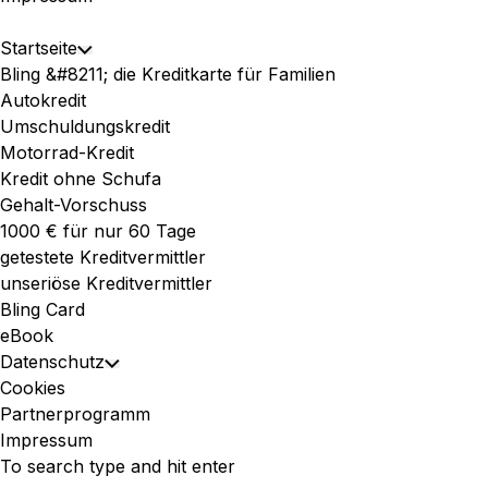
Expand
Startseite
Toggle
Menu
Bling &#8211; die Kreditkarte für Familien
Child
Autokredit
Menu
Umschuldungskredit
Motorrad-Kredit
Kredit ohne Schufa
Gehalt-Vorschuss
1000 € für nur 60 Tage
getestete Kreditvermittler
unseriöse Kreditvermittler
Bling Card
eBook
Datenschutz
Toggle
Cookies
Child
Partnerprogramm
Menu
Impressum