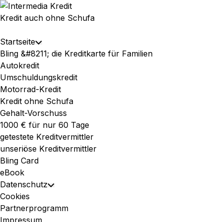
Skip
to
Kredit auch ohne Schufa
content
Expand
Startseite
Toggle
Menu
Bling &#8211; die Kreditkarte für Familien
Child
Autokredit
Menu
Umschuldungskredit
Motorrad-Kredit
Kredit ohne Schufa
Gehalt-Vorschuss
1000 € für nur 60 Tage
getestete Kreditvermittler
unseriöse Kreditvermittler
Bling Card
eBook
Datenschutz
Toggle
Cookies
Child
Partnerprogramm
Menu
Impressum