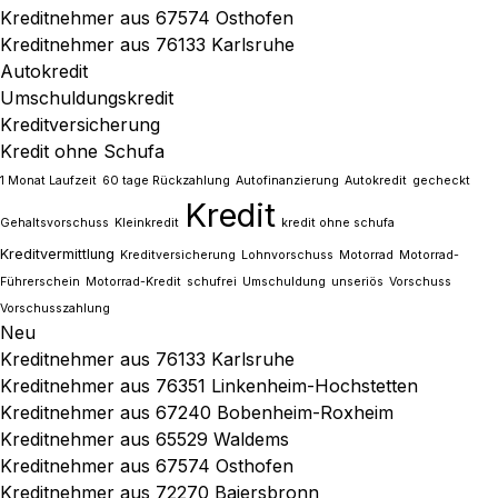
Kreditnehmer aus 67574 Osthofen
Kreditnehmer aus 76133 Karlsruhe
Autokredit
Umschuldungskredit
Kreditversicherung
Kredit ohne Schufa
1 Monat Laufzeit
60 tage Rückzahlung
Autofinanzierung
Autokredit
gecheckt
Kredit
Gehaltsvorschuss
Kleinkredit
kredit ohne schufa
Kreditvermittlung
Kreditversicherung
Lohnvorschuss
Motorrad
Motorrad-
Führerschein
Motorrad-Kredit
schufrei
Umschuldung
unseriös
Vorschuss
Vorschusszahlung
Neu
Kreditnehmer aus 76133 Karlsruhe
Kreditnehmer aus 76351 Linkenheim-Hochstetten
Kreditnehmer aus 67240 Bobenheim-Roxheim
Kreditnehmer aus 65529 Waldems
Kreditnehmer aus 67574 Osthofen
Kreditnehmer aus 72270 Baiersbronn