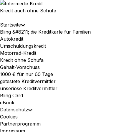
Skip
to
Kredit auch ohne Schufa
content
Expand
Startseite
Toggle
Menu
Bling &#8211; die Kreditkarte für Familien
Child
Autokredit
Menu
Umschuldungskredit
Motorrad-Kredit
Kredit ohne Schufa
Gehalt-Vorschuss
1000 € für nur 60 Tage
getestete Kreditvermittler
unseriöse Kreditvermittler
Bling Card
eBook
Datenschutz
Toggle
Cookies
Child
Partnerprogramm
Menu
Impressum