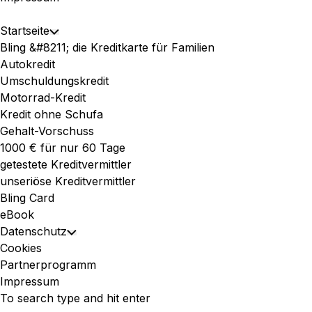
Expand
Startseite
Toggle
Menu
Bling &#8211; die Kreditkarte für Familien
Child
Autokredit
Menu
Umschuldungskredit
Motorrad-Kredit
Kredit ohne Schufa
Gehalt-Vorschuss
1000 € für nur 60 Tage
getestete Kreditvermittler
unseriöse Kreditvermittler
Bling Card
eBook
Datenschutz
Toggle
Cookies
Child
Partnerprogramm
Menu
Impressum