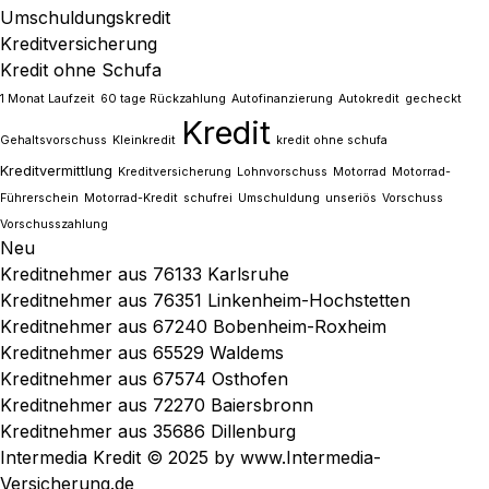
Umschuldungskredit
Kreditversicherung
Kredit ohne Schufa
1 Monat Laufzeit
60 tage Rückzahlung
Autofinanzierung
Autokredit
gecheckt
Kredit
Gehaltsvorschuss
Kleinkredit
kredit ohne schufa
Kreditvermittlung
Kreditversicherung
Lohnvorschuss
Motorrad
Motorrad-
Führerschein
Motorrad-Kredit
schufrei
Umschuldung
unseriös
Vorschuss
Vorschusszahlung
Neu
Kreditnehmer aus 76133 Karlsruhe
Kreditnehmer aus 76351 Linkenheim-Hochstetten
Kreditnehmer aus 67240 Bobenheim-Roxheim
Kreditnehmer aus 65529 Waldems
Kreditnehmer aus 67574 Osthofen
Kreditnehmer aus 72270 Baiersbronn
Kreditnehmer aus 35686 Dillenburg
Intermedia Kredit © 2025 by www.Intermedia-
Versicherung.de