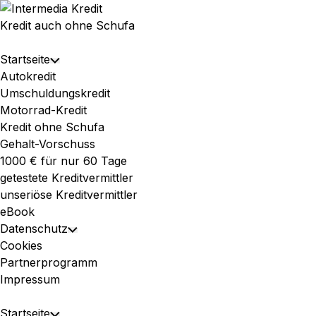
Skip
to
Kredit auch ohne Schufa
content
Expand
Startseite
Toggle
Menu
Autokredit
Child
Umschuldungskredit
Menu
Motorrad-Kredit
Kredit ohne Schufa
Gehalt-Vorschuss
1000 € für nur 60 Tage
getestete Kreditvermittler
unseriöse Kreditvermittler
eBook
Datenschutz
Toggle
Cookies
Child
Partnerprogramm
Menu
Impressum
Expand
Startseite