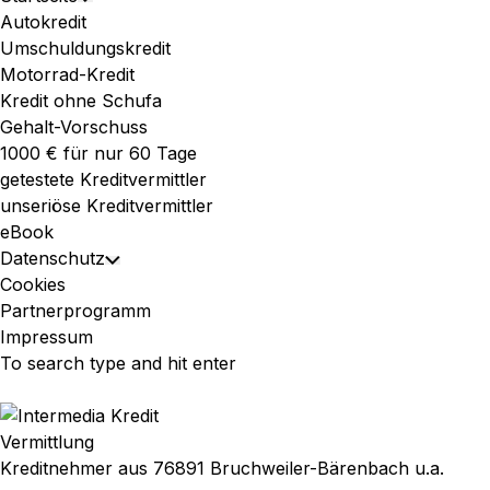
Toggle
Menu
Autokredit
Child
Umschuldungskredit
Menu
Motorrad-Kredit
Kredit ohne Schufa
Gehalt-Vorschuss
1000 € für nur 60 Tage
getestete Kreditvermittler
unseriöse Kreditvermittler
eBook
Datenschutz
Toggle
Cookies
Child
Partnerprogramm
Menu
Impressum
Vermittlung
Kreditnehmer aus 76891 Bruchweiler-Bärenbach u.a.