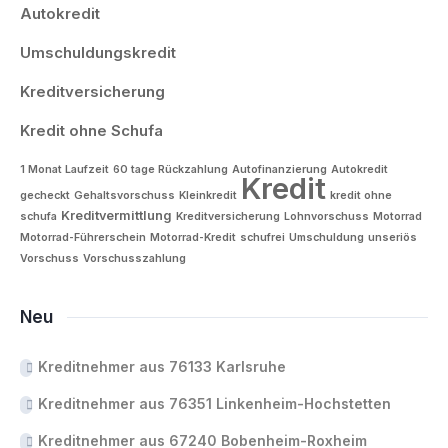
Autokredit
Umschuldungskredit
Kreditversicherung
Kredit ohne Schufa
1 Monat Laufzeit
60 tage Rückzahlung
Autofinanzierung
Autokredit
Kredit
gecheckt
Gehaltsvorschuss
Kleinkredit
kredit ohne
Kreditvermittlung
schufa
Kreditversicherung
Lohnvorschuss
Motorrad
Motorrad-Führerschein
Motorrad-Kredit
schufrei
Umschuldung
unseriös
Vorschuss
Vorschusszahlung
Neu
Kreditnehmer aus 76133 Karlsruhe
Kreditnehmer aus 76351 Linkenheim-Hochstetten
Kreditnehmer aus 67240 Bobenheim-Roxheim