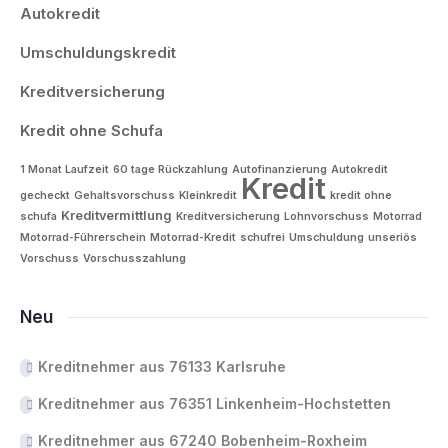
Autokredit
Umschuldungskredit
Kreditversicherung
Kredit ohne Schufa
1 Monat Laufzeit
60 tage Rückzahlung
Autofinanzierung
Autokredit
Kredit
gecheckt
Gehaltsvorschuss
Kleinkredit
kredit ohne
Kreditvermittlung
schufa
Kreditversicherung
Lohnvorschuss
Motorrad
Motorrad-Führerschein
Motorrad-Kredit
schufrei
Umschuldung
unseriös
Vorschuss
Vorschusszahlung
Neu
Kreditnehmer aus 76133 Karlsruhe
Kreditnehmer aus 76351 Linkenheim-Hochstetten
Kreditnehmer aus 67240 Bobenheim-Roxheim