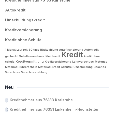
Kreditnehmer aus 76133 Karlsruhe
Autokredit
Umschuldungskredit
Kreditversicherung
Kredit ohne Schufa
1 Monat Laufzeit
60 tage Rückzahlung
Autofinanzierung
Autokredit
Kredit
gecheckt
Gehaltsvorschuss
Kleinkredit
kredit ohne
Kreditvermittlung
schufa
Kreditversicherung
Lohnvorschuss
Motorrad
Motorrad-Führerschein
Motorrad-Kredit
schufrei
Umschuldung
unseriös
Vorschuss
Vorschusszahlung
Neu
Kreditnehmer aus 76133 Karlsruhe
Kreditnehmer aus 76351 Linkenheim-Hochstetten