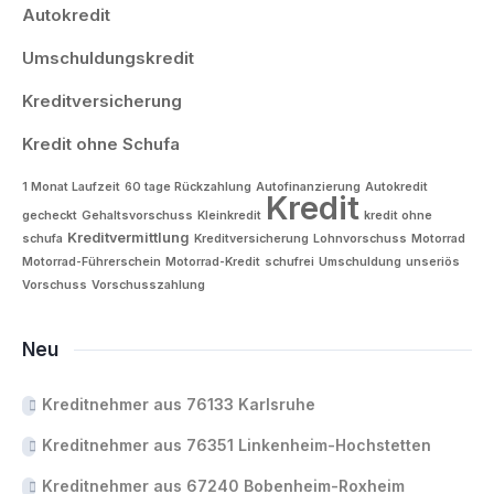
Autokredit
Umschuldungskredit
Kreditversicherung
Kredit ohne Schufa
1 Monat Laufzeit
60 tage Rückzahlung
Autofinanzierung
Autokredit
Kredit
gecheckt
Gehaltsvorschuss
Kleinkredit
kredit ohne
Kreditvermittlung
schufa
Kreditversicherung
Lohnvorschuss
Motorrad
Motorrad-Führerschein
Motorrad-Kredit
schufrei
Umschuldung
unseriös
Vorschuss
Vorschusszahlung
Neu
Kreditnehmer aus 76133 Karlsruhe
Kreditnehmer aus 76351 Linkenheim-Hochstetten
Kreditnehmer aus 67240 Bobenheim-Roxheim