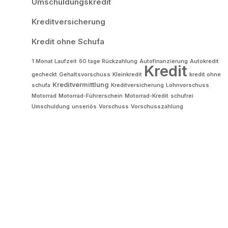
Umschuldungskredit
Kreditversicherung
Kredit ohne Schufa
1 Monat Laufzeit
60 tage Rückzahlung
Autofinanzierung
Autokredit
Kredit
gecheckt
Gehaltsvorschuss
Kleinkredit
kredit ohne
Kreditvermittlung
schufa
Kreditversicherung
Lohnvorschuss
Motorrad
Motorrad-Führerschein
Motorrad-Kredit
schufrei
Umschuldung
unseriös
Vorschuss
Vorschusszahlung