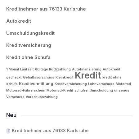
Kreditnehmer aus 76133 Karlsruhe
Autokredit
Umschuldungskredit
Kreditversicherung
Kredit ohne Schufa
1 Monat Laufzeit
60 tage Rückzahlung
Autofinanzierung
Autokredit
Kredit
gecheckt
Gehaltsvorschuss
Kleinkredit
kredit ohne
Kreditvermittlung
schufa
Kreditversicherung
Lohnvorschuss
Motorrad
Motorrad-Führerschein
Motorrad-Kredit
schufrei
Umschuldung
unseriös
Vorschuss
Vorschusszahlung
Neu
Kreditnehmer aus 76133 Karlsruhe