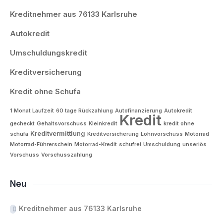
Kreditnehmer aus 76133 Karlsruhe
Autokredit
Umschuldungskredit
Kreditversicherung
Kredit ohne Schufa
1 Monat Laufzeit
60 tage Rückzahlung
Autofinanzierung
Autokredit
Kredit
gecheckt
Gehaltsvorschuss
Kleinkredit
kredit ohne
Kreditvermittlung
schufa
Kreditversicherung
Lohnvorschuss
Motorrad
Motorrad-Führerschein
Motorrad-Kredit
schufrei
Umschuldung
unseriös
Vorschuss
Vorschusszahlung
Neu
Kreditnehmer aus 76133 Karlsruhe