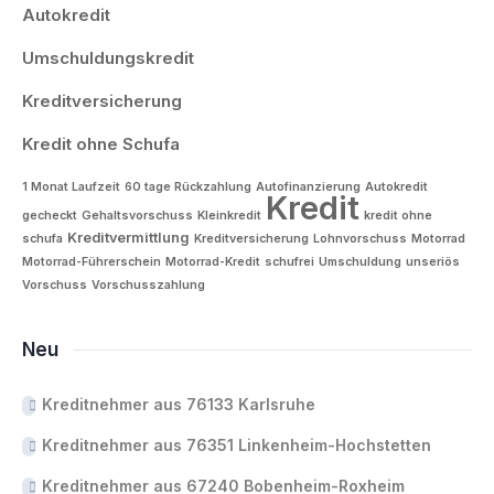
Autokredit
Umschuldungskredit
Kreditversicherung
Kredit ohne Schufa
1 Monat Laufzeit
60 tage Rückzahlung
Autofinanzierung
Autokredit
Kredit
gecheckt
Gehaltsvorschuss
Kleinkredit
kredit ohne
Kreditvermittlung
schufa
Kreditversicherung
Lohnvorschuss
Motorrad
Motorrad-Führerschein
Motorrad-Kredit
schufrei
Umschuldung
unseriös
Vorschuss
Vorschusszahlung
Neu
Kreditnehmer aus 76133 Karlsruhe
Kreditnehmer aus 76351 Linkenheim-Hochstetten
Kreditnehmer aus 67240 Bobenheim-Roxheim