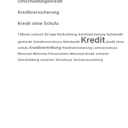
Umschuldungskredit
Kreditversicherung
Kredit ohne Schufa
1 Monat Laufzeit
60 tage Rückzahlung
Autofinanzierung
Autokredit
Kredit
gecheckt
Gehaltsvorschuss
Kleinkredit
kredit ohne
Kreditvermittlung
schufa
Kreditversicherung
Lohnvorschuss
Motorrad
Motorrad-Führerschein
Motorrad-Kredit
schufrei
Umschuldung
unseriös
Vorschuss
Vorschusszahlung