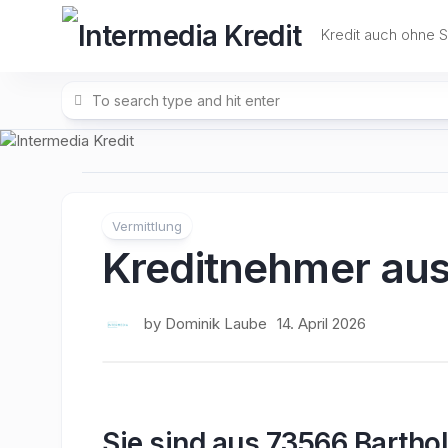
Skip
to
Kredit auch ohne 
content
Vermittlung
Kreditnehmer au
by
Dominik Laube
14. April 2026
Sie sind aus 73566 Bartho