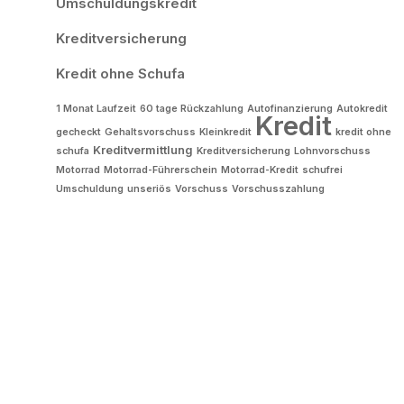
Umschuldungskredit
Kreditversicherung
Kredit ohne Schufa
1 Monat Laufzeit
60 tage Rückzahlung
Autofinanzierung
Autokredit
Kredit
gecheckt
Gehaltsvorschuss
Kleinkredit
kredit ohne
Kreditvermittlung
schufa
Kreditversicherung
Lohnvorschuss
Motorrad
Motorrad-Führerschein
Motorrad-Kredit
schufrei
Umschuldung
unseriös
Vorschuss
Vorschusszahlung