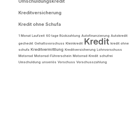
Umschuldungskredit
Kreditversicherung
Kredit ohne Schufa
1 Monat Laufzeit
60 tage Rückzahlung
Autofinanzierung
Autokredit
Kredit
gecheckt
Gehaltsvorschuss
Kleinkredit
kredit ohne
Kreditvermittlung
schufa
Kreditversicherung
Lohnvorschuss
Motorrad
Motorrad-Führerschein
Motorrad-Kredit
schufrei
Umschuldung
unseriös
Vorschuss
Vorschusszahlung