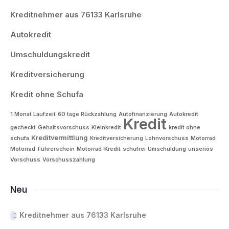
Kreditnehmer aus 76133 Karlsruhe
Autokredit
Umschuldungskredit
Kreditversicherung
Kredit ohne Schufa
1 Monat Laufzeit
60 tage Rückzahlung
Autofinanzierung
Autokredit
Kredit
gecheckt
Gehaltsvorschuss
Kleinkredit
kredit ohne
Kreditvermittlung
schufa
Kreditversicherung
Lohnvorschuss
Motorrad
Motorrad-Führerschein
Motorrad-Kredit
schufrei
Umschuldung
unseriös
Vorschuss
Vorschusszahlung
Neu
Kreditnehmer aus 76133 Karlsruhe