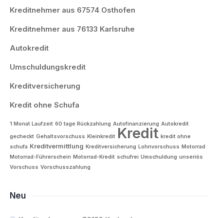
Kreditnehmer aus 67574 Osthofen
Kreditnehmer aus 76133 Karlsruhe
Autokredit
Umschuldungskredit
Kreditversicherung
Kredit ohne Schufa
1 Monat Laufzeit
60 tage Rückzahlung
Autofinanzierung
Autokredit
Kredit
gecheckt
Gehaltsvorschuss
Kleinkredit
kredit ohne
Kreditvermittlung
schufa
Kreditversicherung
Lohnvorschuss
Motorrad
Motorrad-Führerschein
Motorrad-Kredit
schufrei
Umschuldung
unseriös
Vorschuss
Vorschusszahlung
Neu