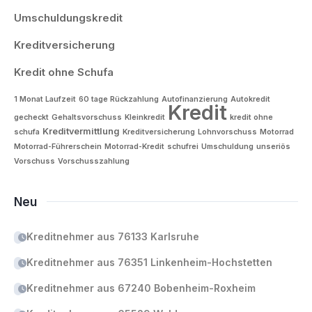
Umschuldungskredit
Kreditversicherung
Kredit ohne Schufa
1 Monat Laufzeit
60 tage Rückzahlung
Autofinanzierung
Autokredit
Kredit
gecheckt
Gehaltsvorschuss
Kleinkredit
kredit ohne
Kreditvermittlung
schufa
Kreditversicherung
Lohnvorschuss
Motorrad
Motorrad-Führerschein
Motorrad-Kredit
schufrei
Umschuldung
unseriös
Vorschuss
Vorschusszahlung
Neu
Kreditnehmer aus 76133 Karlsruhe
Kreditnehmer aus 76351 Linkenheim-Hochstetten
Kreditnehmer aus 67240 Bobenheim-Roxheim