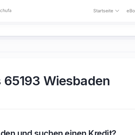
Schufa
Startseite
eBo
Bling
–
die
Kreditkarte
für
Familien
Autokredit
s 65193 Wiesbaden
Umschuldungskre
Motorrad-
Kredit
Kredit
ohne
Schufa
den und suchen einen Kredit?