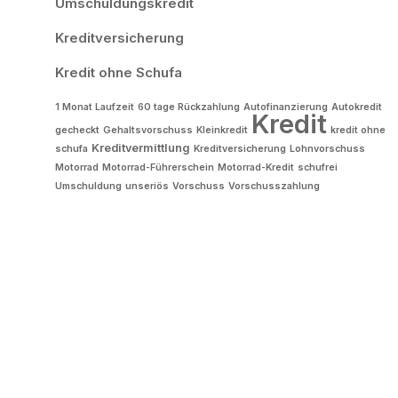
Umschuldungskredit
Kreditversicherung
Kredit ohne Schufa
1 Monat Laufzeit
60 tage Rückzahlung
Autofinanzierung
Autokredit
Kredit
gecheckt
Gehaltsvorschuss
Kleinkredit
kredit ohne
Kreditvermittlung
schufa
Kreditversicherung
Lohnvorschuss
Motorrad
Motorrad-Führerschein
Motorrad-Kredit
schufrei
Umschuldung
unseriös
Vorschuss
Vorschusszahlung