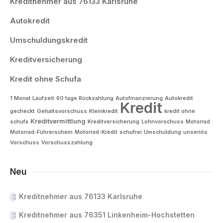
Kreditnehmer aus 76133 Karlsruhe
Autokredit
Umschuldungskredit
Kreditversicherung
Kredit ohne Schufa
1 Monat Laufzeit
60 tage Rückzahlung
Autofinanzierung
Autokredit
Kredit
gecheckt
Gehaltsvorschuss
Kleinkredit
kredit ohne
Kreditvermittlung
schufa
Kreditversicherung
Lohnvorschuss
Motorrad
Motorrad-Führerschein
Motorrad-Kredit
schufrei
Umschuldung
unseriös
Vorschuss
Vorschusszahlung
Neu
Kreditnehmer aus 76133 Karlsruhe
Kreditnehmer aus 76351 Linkenheim-Hochstetten