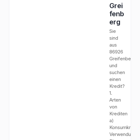
Grei
fenb
erg
Sie
sind
aus
86926
Greifenberg
und
suchen
einen
Kredit?
1.
Arten
von
Krediten
a)
Konsumkredit
Verwendungs