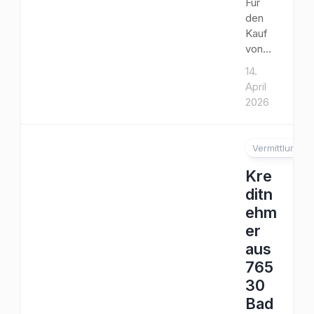
Für
den
Kauf
von...
14.
April
2026
Vermittlung
Kre
ditn
ehm
er
aus
765
30
Bad