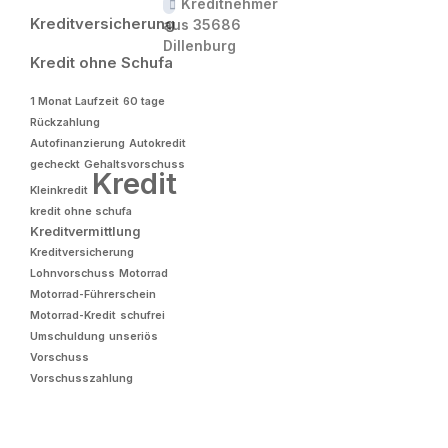
Kreditnehmer
Kreditversicherung
aus 35686
Dillenburg
Kredit ohne Schufa
1 Monat Laufzeit
60 tage
Rückzahlung
Autofinanzierung
Autokredit
gecheckt
Gehaltsvorschuss
Kredit
Kleinkredit
kredit ohne schufa
Kreditvermittlung
Kreditversicherung
Lohnvorschuss
Motorrad
Motorrad-Führerschein
Motorrad-Kredit
schufrei
Umschuldung
unseriös
Vorschuss
Vorschusszahlung