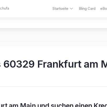
Schufa
Startseite
Bling Card
eBo
Bling
&#8211;
die
Kreditkarte
für
Familien
Autokredit
 60329 Frankfurt am 
Umschuldungskredit
Motorrad-
Kredit
Kredit
ohne
Schufa
urt am Main und suchen einen Kred