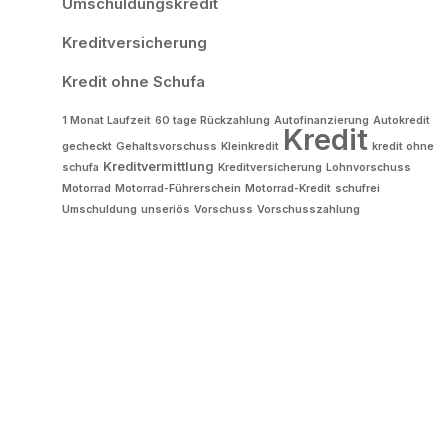
Umschuldungskredit
Kreditversicherung
Kredit ohne Schufa
1 Monat Laufzeit
60 tage Rückzahlung
Autofinanzierung
Autokredit
Kredit
gecheckt
Gehaltsvorschuss
Kleinkredit
kredit ohne
Kreditvermittlung
schufa
Kreditversicherung
Lohnvorschuss
Motorrad
Motorrad-Führerschein
Motorrad-Kredit
schufrei
Umschuldung
unseriös
Vorschuss
Vorschusszahlung