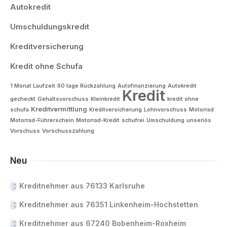
Autokredit
Umschuldungskredit
Kreditversicherung
Kredit ohne Schufa
1 Monat Laufzeit
60 tage Rückzahlung
Autofinanzierung
Autokredit
Kredit
gecheckt
Gehaltsvorschuss
Kleinkredit
kredit ohne
Kreditvermittlung
schufa
Kreditversicherung
Lohnvorschuss
Motorrad
Motorrad-Führerschein
Motorrad-Kredit
schufrei
Umschuldung
unseriös
Vorschuss
Vorschusszahlung
Neu
Kreditnehmer aus 76133 Karlsruhe
Kreditnehmer aus 76351 Linkenheim-Hochstetten
Kreditnehmer aus 67240 Bobenheim-Roxheim