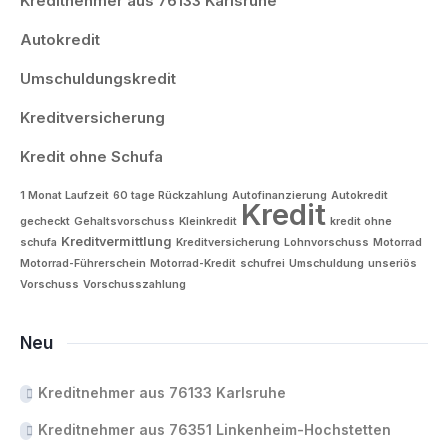
Kreditnehmer aus 76133 Karlsruhe
Autokredit
Umschuldungskredit
Kreditversicherung
Kredit ohne Schufa
1 Monat Laufzeit
60 tage Rückzahlung
Autofinanzierung
Autokredit
Kredit
gecheckt
Gehaltsvorschuss
Kleinkredit
kredit ohne
Kreditvermittlung
schufa
Kreditversicherung
Lohnvorschuss
Motorrad
Motorrad-Führerschein
Motorrad-Kredit
schufrei
Umschuldung
unseriös
Vorschuss
Vorschusszahlung
Neu
Kreditnehmer aus 76133 Karlsruhe
Kreditnehmer aus 76351 Linkenheim-Hochstetten