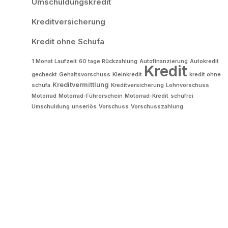
Umschuldungskredit
Kreditversicherung
Kredit ohne Schufa
1 Monat Laufzeit
60 tage Rückzahlung
Autofinanzierung
Autokredit
Kredit
gecheckt
Gehaltsvorschuss
Kleinkredit
kredit ohne
Kreditvermittlung
schufa
Kreditversicherung
Lohnvorschuss
Motorrad
Motorrad-Führerschein
Motorrad-Kredit
schufrei
Umschuldung
unseriös
Vorschuss
Vorschusszahlung