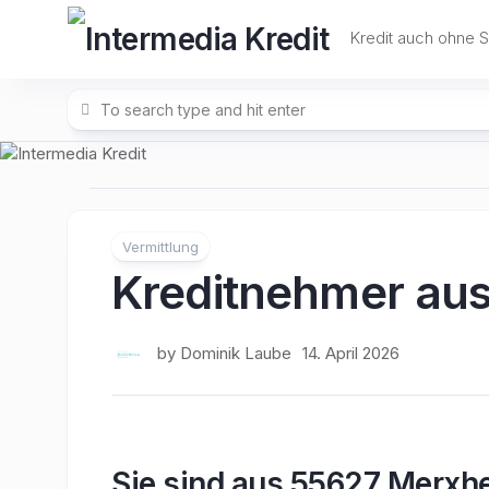
Skip
to
Kredit auch ohne 
content
Vermittlung
Kreditnehmer au
by
Dominik Laube
14. April 2026
Sie sind aus 55627 Merxh